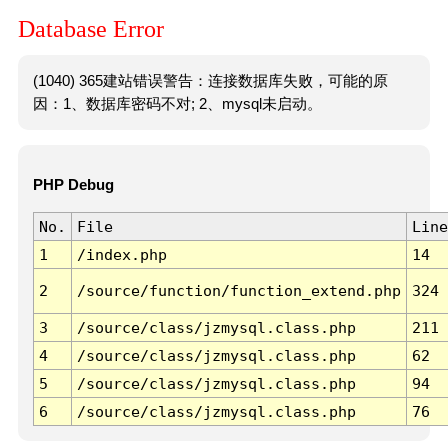
Database Error
(1040) 365建站错误警告：连接数据库失败，可能的原
因：1、数据库密码不对; 2、mysql未启动。
PHP Debug
No.
File
Line
1
/index.php
14
2
/source/function/function_extend.php
324
3
/source/class/jzmysql.class.php
211
4
/source/class/jzmysql.class.php
62
5
/source/class/jzmysql.class.php
94
6
/source/class/jzmysql.class.php
76