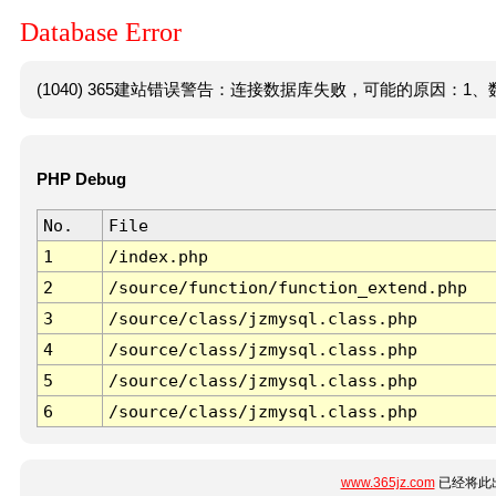
Database Error
(1040) 365建站错误警告：连接数据库失败，可能的原因：1、数
PHP Debug
No.
File
1
/index.php
2
/source/function/function_extend.php
3
/source/class/jzmysql.class.php
4
/source/class/jzmysql.class.php
5
/source/class/jzmysql.class.php
6
/source/class/jzmysql.class.php
www.365jz.com
已经将此