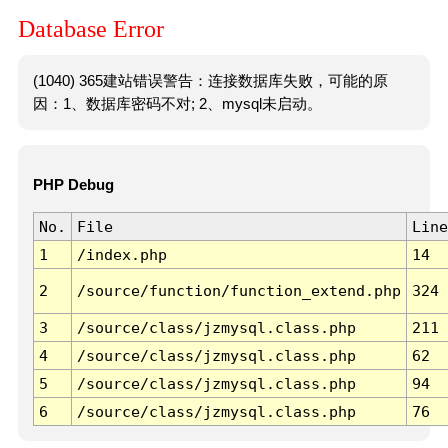
Database Error
(1040) 365建站错误警告：连接数据库失败，可能的原
因：1、数据库密码不对; 2、mysql未启动。
PHP Debug
No.
File
Line
1
/index.php
14
2
/source/function/function_extend.php
324
3
/source/class/jzmysql.class.php
211
4
/source/class/jzmysql.class.php
62
5
/source/class/jzmysql.class.php
94
6
/source/class/jzmysql.class.php
76