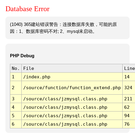
Database Error
(1040) 365建站错误警告：连接数据库失败，可能的原
因：1、数据库密码不对; 2、mysql未启动。
PHP Debug
No.
File
Line
1
/index.php
14
2
/source/function/function_extend.php
324
3
/source/class/jzmysql.class.php
211
4
/source/class/jzmysql.class.php
62
5
/source/class/jzmysql.class.php
94
6
/source/class/jzmysql.class.php
76