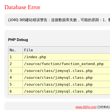
Database Error
(1040) 365建站错误警告：连接数据库失败，可能的原因：1、数
PHP Debug
No.
File
1
/index.php
2
/source/function/function_extend.php
3
/source/class/jzmysql.class.php
4
/source/class/jzmysql.class.php
5
/source/class/jzmysql.class.php
6
/source/class/jzmysql.class.php
www.365jz.com
已经将此