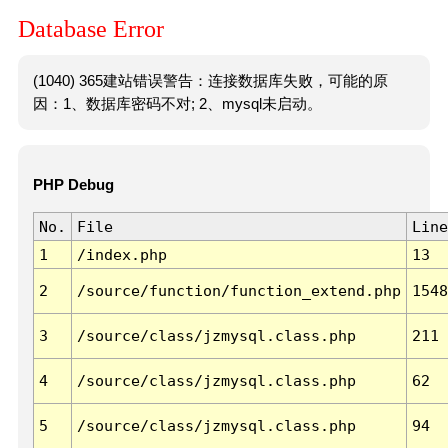
Database Error
(1040) 365建站错误警告：连接数据库失败，可能的原
因：1、数据库密码不对; 2、mysql未启动。
PHP Debug
No.
File
Line
1
/index.php
13
2
/source/function/function_extend.php
1548
3
/source/class/jzmysql.class.php
211
4
/source/class/jzmysql.class.php
62
5
/source/class/jzmysql.class.php
94