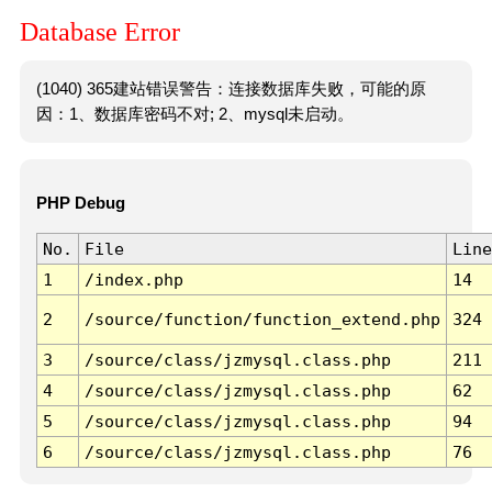
Database Error
(1040) 365建站错误警告：连接数据库失败，可能的原
因：1、数据库密码不对; 2、mysql未启动。
PHP Debug
No.
File
Line
1
/index.php
14
2
/source/function/function_extend.php
324
3
/source/class/jzmysql.class.php
211
4
/source/class/jzmysql.class.php
62
5
/source/class/jzmysql.class.php
94
6
/source/class/jzmysql.class.php
76