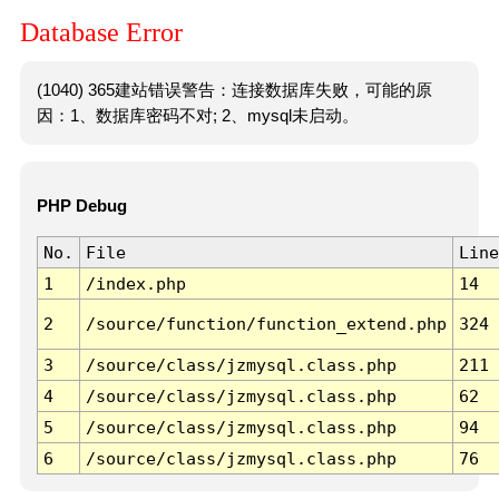
Database Error
(1040) 365建站错误警告：连接数据库失败，可能的原
因：1、数据库密码不对; 2、mysql未启动。
PHP Debug
No.
File
Line
1
/index.php
14
2
/source/function/function_extend.php
324
3
/source/class/jzmysql.class.php
211
4
/source/class/jzmysql.class.php
62
5
/source/class/jzmysql.class.php
94
6
/source/class/jzmysql.class.php
76