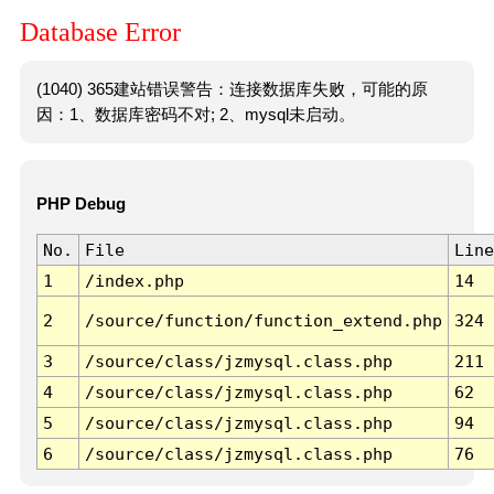
Database Error
(1040) 365建站错误警告：连接数据库失败，可能的原
因：1、数据库密码不对; 2、mysql未启动。
PHP Debug
No.
File
Line
1
/index.php
14
2
/source/function/function_extend.php
324
3
/source/class/jzmysql.class.php
211
4
/source/class/jzmysql.class.php
62
5
/source/class/jzmysql.class.php
94
6
/source/class/jzmysql.class.php
76