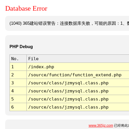
Database Error
(1040) 365建站错误警告：连接数据库失败，可能的原因：1、数
PHP Debug
No.
File
1
/index.php
2
/source/function/function_extend.php
3
/source/class/jzmysql.class.php
4
/source/class/jzmysql.class.php
5
/source/class/jzmysql.class.php
6
/source/class/jzmysql.class.php
www.365jz.com
已经将此