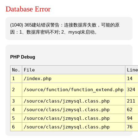
Database Error
(1040) 365建站错误警告：连接数据库失败，可能的原
因：1、数据库密码不对; 2、mysql未启动。
PHP Debug
No.
File
Line
1
/index.php
14
2
/source/function/function_extend.php
324
3
/source/class/jzmysql.class.php
211
4
/source/class/jzmysql.class.php
62
5
/source/class/jzmysql.class.php
94
6
/source/class/jzmysql.class.php
76