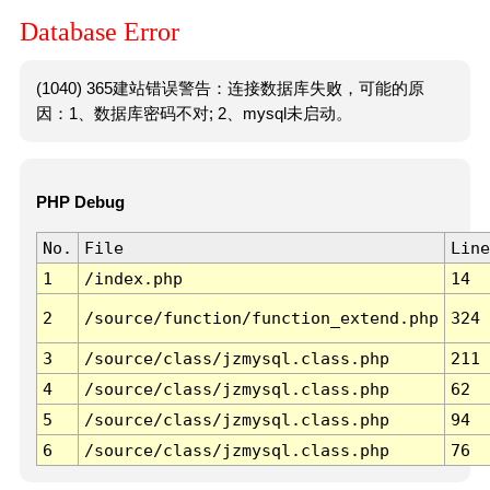
Database Error
(1040) 365建站错误警告：连接数据库失败，可能的原
因：1、数据库密码不对; 2、mysql未启动。
PHP Debug
No.
File
Line
1
/index.php
14
2
/source/function/function_extend.php
324
3
/source/class/jzmysql.class.php
211
4
/source/class/jzmysql.class.php
62
5
/source/class/jzmysql.class.php
94
6
/source/class/jzmysql.class.php
76