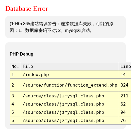
Database Error
(1040) 365建站错误警告：连接数据库失败，可能的原
因：1、数据库密码不对; 2、mysql未启动。
PHP Debug
No.
File
Line
1
/index.php
14
2
/source/function/function_extend.php
324
3
/source/class/jzmysql.class.php
211
4
/source/class/jzmysql.class.php
62
5
/source/class/jzmysql.class.php
94
6
/source/class/jzmysql.class.php
76