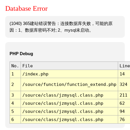
Database Error
(1040) 365建站错误警告：连接数据库失败，可能的原
因：1、数据库密码不对; 2、mysql未启动。
PHP Debug
No.
File
Line
1
/index.php
14
2
/source/function/function_extend.php
324
3
/source/class/jzmysql.class.php
211
4
/source/class/jzmysql.class.php
62
5
/source/class/jzmysql.class.php
94
6
/source/class/jzmysql.class.php
76