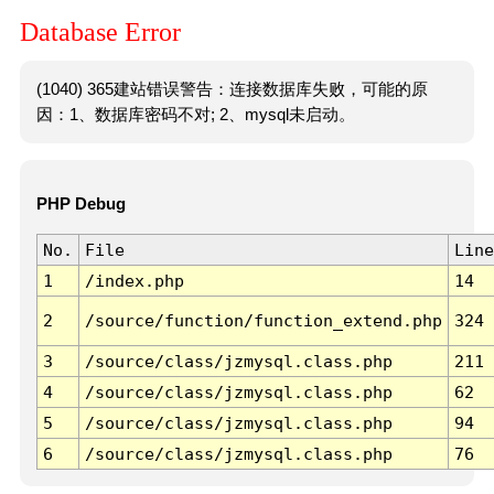
Database Error
(1040) 365建站错误警告：连接数据库失败，可能的原
因：1、数据库密码不对; 2、mysql未启动。
PHP Debug
No.
File
Line
1
/index.php
14
2
/source/function/function_extend.php
324
3
/source/class/jzmysql.class.php
211
4
/source/class/jzmysql.class.php
62
5
/source/class/jzmysql.class.php
94
6
/source/class/jzmysql.class.php
76