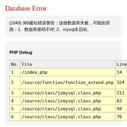
Database Error
(1040) 365建站错误警告：连接数据库失败，可能的原
因：1、数据库密码不对; 2、mysql未启动。
PHP Debug
No.
File
Line
1
/index.php
14
2
/source/function/function_extend.php
324
3
/source/class/jzmysql.class.php
211
4
/source/class/jzmysql.class.php
62
5
/source/class/jzmysql.class.php
94
6
/source/class/jzmysql.class.php
76