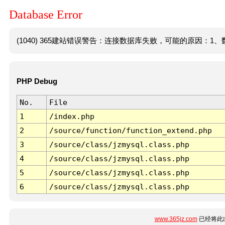
Database Error
(1040) 365建站错误警告：连接数据库失败，可能的原因：1、数
PHP Debug
No.
File
1
/index.php
2
/source/function/function_extend.php
3
/source/class/jzmysql.class.php
4
/source/class/jzmysql.class.php
5
/source/class/jzmysql.class.php
6
/source/class/jzmysql.class.php
www.365jz.com
已经将此