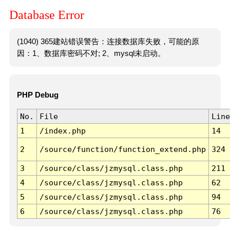
Database Error
(1040) 365建站错误警告：连接数据库失败，可能的原
因：1、数据库密码不对; 2、mysql未启动。
PHP Debug
No.
File
Line
1
/index.php
14
2
/source/function/function_extend.php
324
3
/source/class/jzmysql.class.php
211
4
/source/class/jzmysql.class.php
62
5
/source/class/jzmysql.class.php
94
6
/source/class/jzmysql.class.php
76