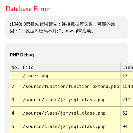
Database Error
(1040) 365建站错误警告：连接数据库失败，可能的原
因：1、数据库密码不对; 2、mysql未启动。
PHP Debug
No.
File
Line
1
/index.php
13
2
/source/function/function_extend.php
1548
3
/source/class/jzmysql.class.php
211
4
/source/class/jzmysql.class.php
62
5
/source/class/jzmysql.class.php
94