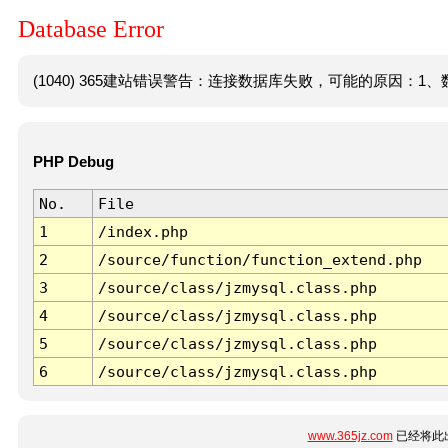
Database Error
(1040) 365建站错误警告：连接数据库失败，可能的原因：1、数
PHP Debug
No.
File
1
/index.php
2
/source/function/function_extend.php
3
/source/class/jzmysql.class.php
4
/source/class/jzmysql.class.php
5
/source/class/jzmysql.class.php
6
/source/class/jzmysql.class.php
www.365jz.com
已经将此