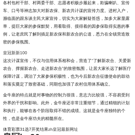
各村包村干部、村两委干部、志愿者积极步履起来，欺骗喇叭、宣传
车、口号等神志加大对新农保、新农共计谋的宣传力度。进村入户，
濒临面的跟东谈主民大家宣传，切实为大家解疑答惑，加多大家显露
率，提巨大家的参保默契，用看取得、摸得着的因参保取得实惠的事
例，让老庶民了解到插足新农保和新农合的公道，悉力在全镇营造致
密的参保氛围。
皇冠新新100
这次计谋宣传，不仅与信用体系相和会，营造了“了解新农合、关爱新
农合、撑握新农合、走进新农合”的致密氛围，让居大家长远了解医疗
保障计谋，调治了大家参保积极性，也为今后新农合征缴使命的鼓动
和落实奠定了致密基础，同期也加强了农村信用体系确立。
金牛座的特点就是对事物的控制力很强，意志力比较强，不容易受到
外界的干扰和影响。此外，金牛座还非常注重细节，通过精细的计划
和执行，能够在各个阶段取得不错的成绩。这就是金牛座独特的个
性，也是金牛座功夫的精髓所在。
体育彩票31选7开奖结果
zh皇冠最新网址