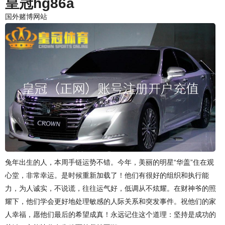
皇冠hg86a
国外赌博网站
兔年出生的人，本周手链运势不错。今年，美丽的明星“华盖”住在观
心堂，非常幸运。是时候重新加载了！他们有很好的组织和执行能
力，为人诚实，不说谎，往往运气好，低调从不炫耀。在财神爷的照
耀下，他们学会更好地处理敏感的人际关系和突发事件。祝他们的家
人幸福，愿他们最后的希望成真！永远记住这个道理：坚持是成功的