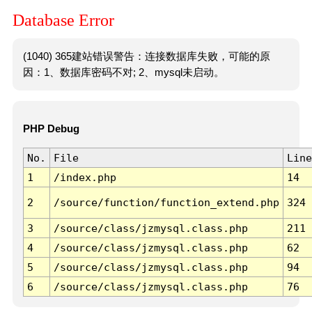
Database Error
(1040) 365建站错误警告：连接数据库失败，可能的原
因：1、数据库密码不对; 2、mysql未启动。
PHP Debug
No.
File
Line
1
/index.php
14
2
/source/function/function_extend.php
324
3
/source/class/jzmysql.class.php
211
4
/source/class/jzmysql.class.php
62
5
/source/class/jzmysql.class.php
94
6
/source/class/jzmysql.class.php
76