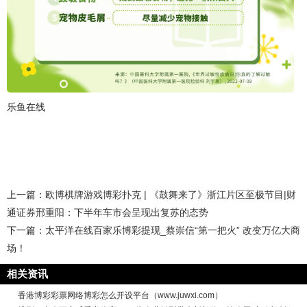
乐鱼在线
上一篇：
欧博棋牌游戏博彩扑克 | 《鼓舞来了》浙江片区至极节目|财
通证券邢重阳：下半年车市会呈现出复苏的态势
下一篇：
太平洋在线百家乐博彩提现_蔡崇信“第一把火” 改变万亿大商
场！
相关资讯
香港博彩彩票网络博彩怎么开设平台（www.juwxi.com）