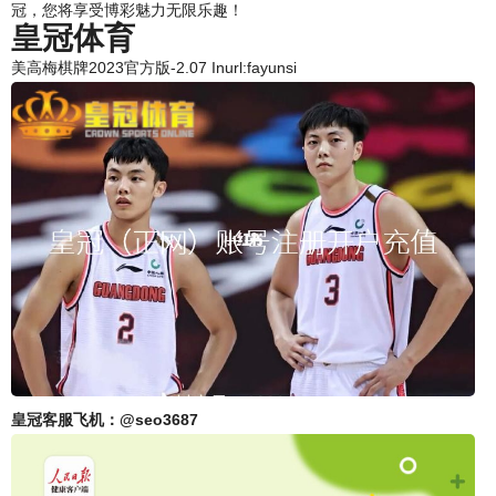
冠，您将享受博彩魅力无限乐趣！
皇冠体育
美高梅棋牌2023官方版-2.07 Inurl:fayunsi
皇冠客服飞机：@seo3687