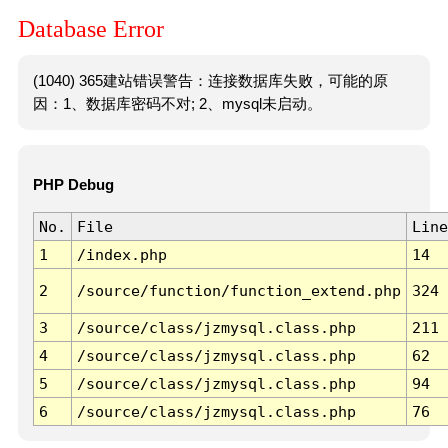
Database Error
(1040) 365建站错误警告：连接数据库失败，可能的原
因：1、数据库密码不对; 2、mysql未启动。
PHP Debug
No.
File
Line
1
/index.php
14
2
/source/function/function_extend.php
324
3
/source/class/jzmysql.class.php
211
4
/source/class/jzmysql.class.php
62
5
/source/class/jzmysql.class.php
94
6
/source/class/jzmysql.class.php
76