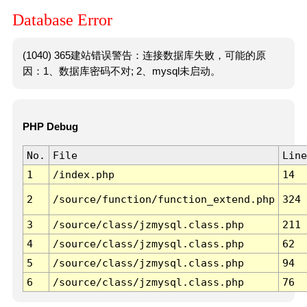
Database Error
(1040) 365建站错误警告：连接数据库失败，可能的原
因：1、数据库密码不对; 2、mysql未启动。
PHP Debug
No.
File
Line
1
/index.php
14
2
/source/function/function_extend.php
324
3
/source/class/jzmysql.class.php
211
4
/source/class/jzmysql.class.php
62
5
/source/class/jzmysql.class.php
94
6
/source/class/jzmysql.class.php
76