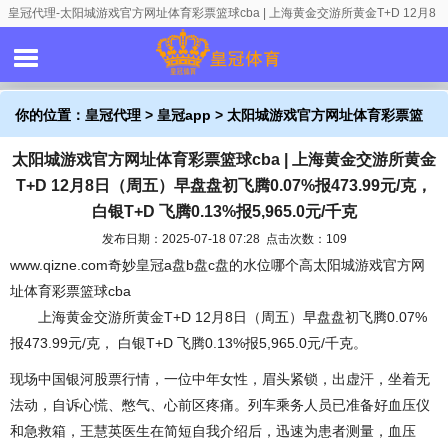
皇冠代理-太阳城游戏官方网址体育彩票篮球cba | 上海黄金交游所黄金T+D 12月8
日（周五）早盘盘初飞腾0.07%报473.99元/克， 白银T+D 飞腾0.13%报5,965.0
元/千克
你的位置：
皇冠代理
>
皇冠app
> 太阳城游戏官方网址体育彩票篮
太阳城游戏官方网址体育彩票篮球cba | 上海黄金交游所黄金
球cba | 上海黄金交游所黄金T+D 12月8日（周五）早盘盘初飞腾
T+D 12月8日（周五）早盘盘初飞腾0.07%报473.99元/克，
0.07%报473.99元/克， 白银T+D 飞腾0.13%报5,965.0元/千克
白银T+D 飞腾0.13%报5,965.0元/千克
发布日期：2025-07-18 07:28 点击次数：109
www.qizne.com奇妙皇冠a盘b盘c盘的水位哪个高太阳城游戏官方网
址体育彩票篮球cba
上海黄金交游所黄金T+D 12月8日（周五）早盘盘初飞腾0.07%
报473.99元/克， 白银T+D 飞腾0.13%报5,965.0元/千克。
现场中国银河股票行情，一位中年女性，眉头紧锁，出虚汗，坐着无
法动，自诉心慌、憋气、心前区疼痛。列车乘务人员已准备好血压仪
和急救箱，王慧英医生在简短自我介绍后，迅速为患者测量，血压