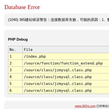
Database Error
(1040) 365建站错误警告：连接数据库失败，可能的原因：1、数
PHP Debug
No.
File
1
/index.php
2
/source/function/function_extend.php
3
/source/class/jzmysql.class.php
4
/source/class/jzmysql.class.php
5
/source/class/jzmysql.class.php
6
/source/class/jzmysql.class.php
www.365jz.com
已经将此