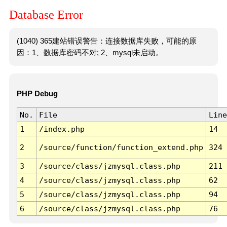
Database Error
(1040) 365建站错误警告：连接数据库失败，可能的原
因：1、数据库密码不对; 2、mysql未启动。
PHP Debug
No.
File
Line
1
/index.php
14
2
/source/function/function_extend.php
324
3
/source/class/jzmysql.class.php
211
4
/source/class/jzmysql.class.php
62
5
/source/class/jzmysql.class.php
94
6
/source/class/jzmysql.class.php
76