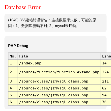
Database Error
(1040) 365建站错误警告：连接数据库失败，可能的原
因：1、数据库密码不对; 2、mysql未启动。
PHP Debug
No.
File
Line
1
/index.php
14
2
/source/function/function_extend.php
324
3
/source/class/jzmysql.class.php
211
4
/source/class/jzmysql.class.php
62
5
/source/class/jzmysql.class.php
94
6
/source/class/jzmysql.class.php
76