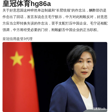
皇冠体育hg86a
关于好意思国这种猝然单边制裁和“长臂统领”的作念法，酬酢部仍是
作念出了回话，发言东说念主毛宁默示，中方对此刚毅反对，好意思
方应当立即转换失误的作念法，罢手支配打压中国企业。毛宁还相配
强调，中方将经受必要的门径，刚毅齰舌中国企业的正当职权。
皇冠信用盘登3代理