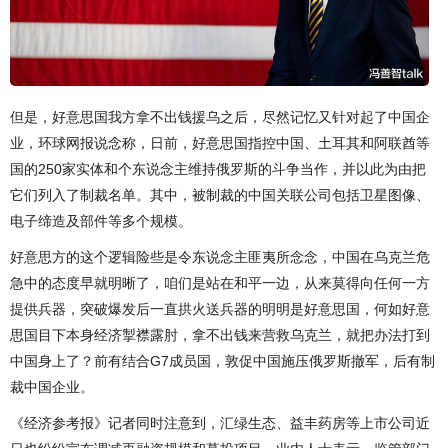
但是，好意思国我方拿不出钱援乌之后，尽然记忆又针对起了中国企
业，环球网报说念称，日前，好意思国指控中国、土耳其和阿联酋等
国的250家实体和个东说念主维持俄罗斯的斗争当作，并以此为由把
它们列入了制裁名单。其中，被制裁的中国关联公司包括卫星图像、
电子缔造及部件等多个规模。
好意思方的这个逻辑险些是令东说念主匪夷所念念，中国在乌克兰危
急中的态度早就明晰了，咱们是站在和平一边，从来莫得向任何一方
提供兵器，突破爆发后一直拱火送兵器的明明是好意思国，何如好意
思国目下本身经济掣襟露肘，拿不出钱来营救乌克兰，就把办法打到
中国身上了？前有结合G7成员国，敦促中国施压俄罗斯撤军，后有制
裁中国企业。
《经济参考报》记者同时注意到，汇绿生态、益丰药房等上市公司近