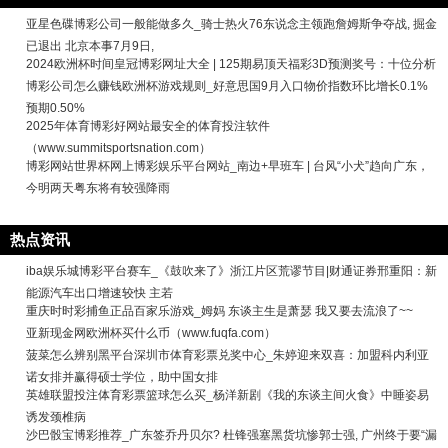
亚星色碟博彩公司一般能做多久_骑士热火76东说念主领跑詹姆斯争夺战, 掘金
已退出 北京本事7月9日,
2024欧洲杯时间皇冠博彩网址大全 | 125期易顶天福彩3D预测奖号：十位分析
博彩公司怎么赚钱欧洲杯游戏规则_好意思国9月入口物价指数环比增长0.1%
预期0.50%
2025年体育博彩好网站最安全的体育投注软件
（www.summitsportsnation.com）
博彩网站世界杯网上博彩娱乐平台网站_南边+早班车 | 台风“小犬”趋向广东，
今明两天粤东将有较强降雨
热点资讯
iba娱乐城博彩平台赛车_《鼓吹来了》浙江片区荒谬节目|财通证券邢重阳：新
能源汽车出口增速较快 主若
重庆时时彩捕鱼正品百家乐游戏_姆妈 东谈主生是萧瑟 我又要去流浪了~~
亚新现金网欧洲杯买什么币（www.fuqfa.com）
菠菜怎么辨别黑平台深圳市体育彩票兑奖中心_朱婷迎来双喜：加盟科内利亚
诺女排并赢得硕士学位，助中国女排
英雄联盟投注体育彩票篮球怎么买_杨洋新剧《我的东谈主间火食》中睡姿易
诱发颈椎病
沙巴骰宝博彩推荐_广东签乔丹贝尔? 杜锋强塞黑货坑惨郭士强, 广州终于要“漏