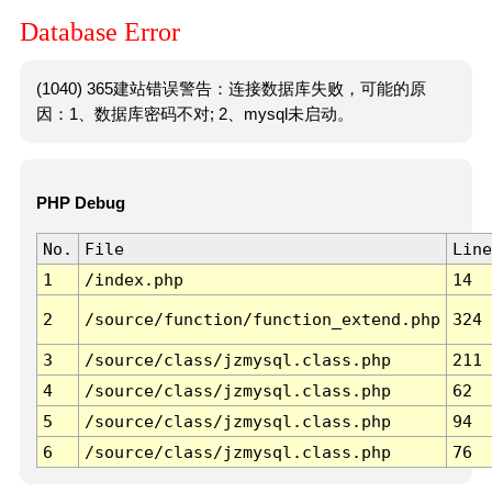
Database Error
(1040) 365建站错误警告：连接数据库失败，可能的原
因：1、数据库密码不对; 2、mysql未启动。
PHP Debug
No.
File
Line
1
/index.php
14
2
/source/function/function_extend.php
324
3
/source/class/jzmysql.class.php
211
4
/source/class/jzmysql.class.php
62
5
/source/class/jzmysql.class.php
94
6
/source/class/jzmysql.class.php
76