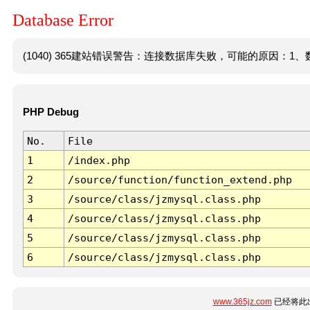
Database Error
(1040) 365建站错误警告：连接数据库失败，可能的原因：1、数
PHP Debug
No.
File
1
/index.php
2
/source/function/function_extend.php
3
/source/class/jzmysql.class.php
4
/source/class/jzmysql.class.php
5
/source/class/jzmysql.class.php
6
/source/class/jzmysql.class.php
www.365jz.com
已经将此