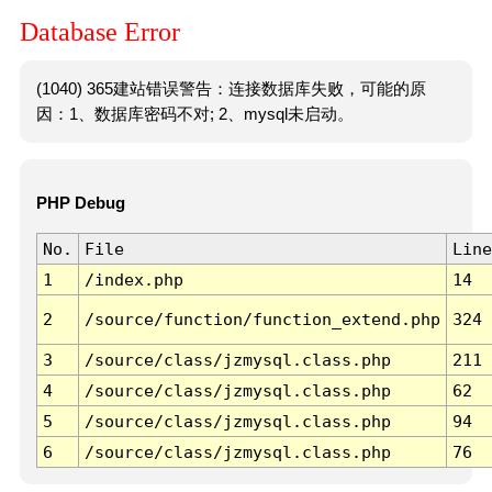
Database Error
(1040) 365建站错误警告：连接数据库失败，可能的原
因：1、数据库密码不对; 2、mysql未启动。
PHP Debug
No.
File
Line
1
/index.php
14
2
/source/function/function_extend.php
324
3
/source/class/jzmysql.class.php
211
4
/source/class/jzmysql.class.php
62
5
/source/class/jzmysql.class.php
94
6
/source/class/jzmysql.class.php
76