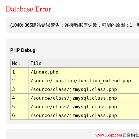
Database Error
(1040) 365建站错误警告：连接数据库失败，可能的原因：1、数
PHP Debug
No.
File
1
/index.php
2
/source/function/function_extend.php
3
/source/class/jzmysql.class.php
4
/source/class/jzmysql.class.php
5
/source/class/jzmysql.class.php
6
/source/class/jzmysql.class.php
www.365jz.com
已经将此