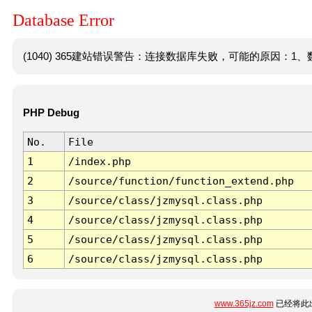
Database Error
(1040) 365建站错误警告：连接数据库失败，可能的原因：1、数
PHP Debug
No.
File
1
/index.php
2
/source/function/function_extend.php
3
/source/class/jzmysql.class.php
4
/source/class/jzmysql.class.php
5
/source/class/jzmysql.class.php
6
/source/class/jzmysql.class.php
www.365jz.com
已经将此