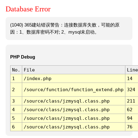
Database Error
(1040) 365建站错误警告：连接数据库失败，可能的原
因：1、数据库密码不对; 2、mysql未启动。
PHP Debug
No.
File
Line
1
/index.php
14
2
/source/function/function_extend.php
324
3
/source/class/jzmysql.class.php
211
4
/source/class/jzmysql.class.php
62
5
/source/class/jzmysql.class.php
94
6
/source/class/jzmysql.class.php
76