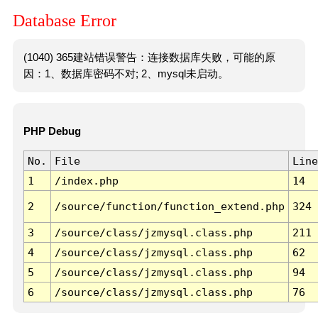
Database Error
(1040) 365建站错误警告：连接数据库失败，可能的原
因：1、数据库密码不对; 2、mysql未启动。
PHP Debug
No.
File
Line
1
/index.php
14
2
/source/function/function_extend.php
324
3
/source/class/jzmysql.class.php
211
4
/source/class/jzmysql.class.php
62
5
/source/class/jzmysql.class.php
94
6
/source/class/jzmysql.class.php
76