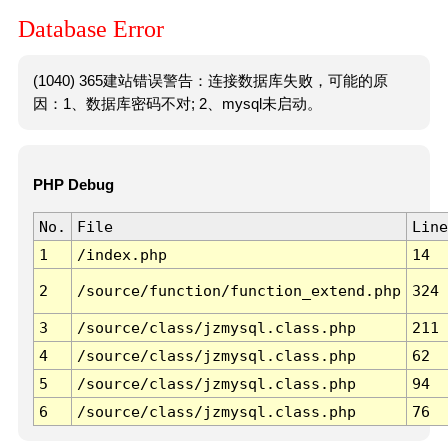
Database Error
(1040) 365建站错误警告：连接数据库失败，可能的原
因：1、数据库密码不对; 2、mysql未启动。
PHP Debug
No.
File
Line
1
/index.php
14
2
/source/function/function_extend.php
324
3
/source/class/jzmysql.class.php
211
4
/source/class/jzmysql.class.php
62
5
/source/class/jzmysql.class.php
94
6
/source/class/jzmysql.class.php
76