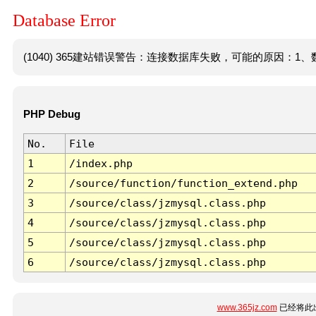
Database Error
(1040) 365建站错误警告：连接数据库失败，可能的原因：1、数
PHP Debug
No.
File
1
/index.php
2
/source/function/function_extend.php
3
/source/class/jzmysql.class.php
4
/source/class/jzmysql.class.php
5
/source/class/jzmysql.class.php
6
/source/class/jzmysql.class.php
www.365jz.com
已经将此