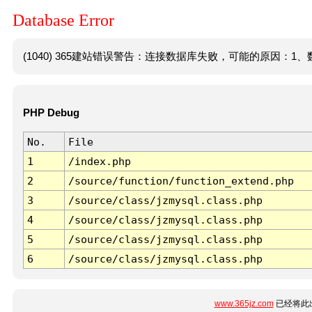
Database Error
(1040) 365建站错误警告：连接数据库失败，可能的原因：1、数
PHP Debug
No.
File
1
/index.php
2
/source/function/function_extend.php
3
/source/class/jzmysql.class.php
4
/source/class/jzmysql.class.php
5
/source/class/jzmysql.class.php
6
/source/class/jzmysql.class.php
www.365jz.com
已经将此