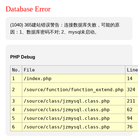
Database Error
(1040) 365建站错误警告：连接数据库失败，可能的原
因：1、数据库密码不对; 2、mysql未启动。
PHP Debug
No.
File
Line
1
/index.php
14
2
/source/function/function_extend.php
324
3
/source/class/jzmysql.class.php
211
4
/source/class/jzmysql.class.php
62
5
/source/class/jzmysql.class.php
94
6
/source/class/jzmysql.class.php
76