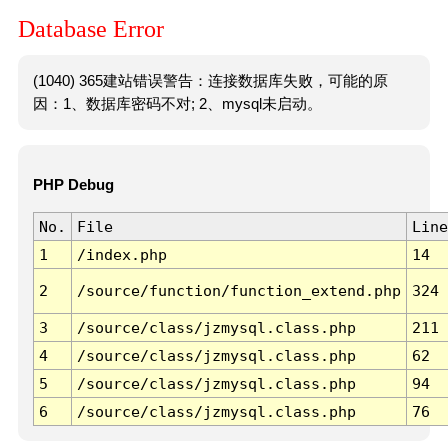
Database Error
(1040) 365建站错误警告：连接数据库失败，可能的原
因：1、数据库密码不对; 2、mysql未启动。
PHP Debug
No.
File
Line
1
/index.php
14
2
/source/function/function_extend.php
324
3
/source/class/jzmysql.class.php
211
4
/source/class/jzmysql.class.php
62
5
/source/class/jzmysql.class.php
94
6
/source/class/jzmysql.class.php
76