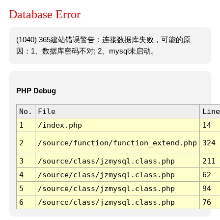
Database Error
(1040) 365建站错误警告：连接数据库失败，可能的原
因：1、数据库密码不对; 2、mysql未启动。
PHP Debug
No.
File
Line
1
/index.php
14
2
/source/function/function_extend.php
324
3
/source/class/jzmysql.class.php
211
4
/source/class/jzmysql.class.php
62
5
/source/class/jzmysql.class.php
94
6
/source/class/jzmysql.class.php
76