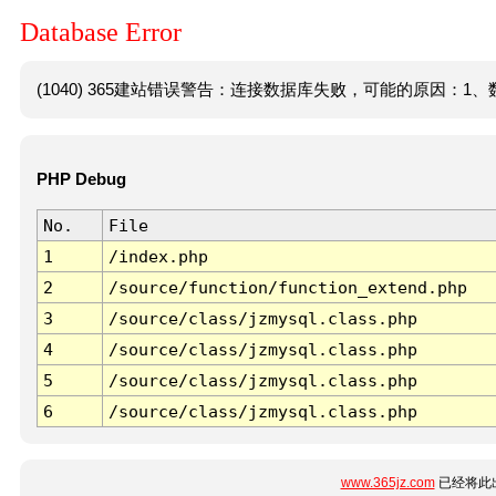
Database Error
(1040) 365建站错误警告：连接数据库失败，可能的原因：1、数
PHP Debug
No.
File
1
/index.php
2
/source/function/function_extend.php
3
/source/class/jzmysql.class.php
4
/source/class/jzmysql.class.php
5
/source/class/jzmysql.class.php
6
/source/class/jzmysql.class.php
www.365jz.com
已经将此