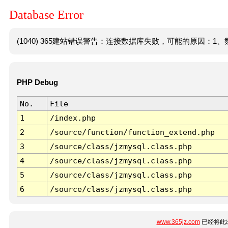
Database Error
(1040) 365建站错误警告：连接数据库失败，可能的原因：1、数
PHP Debug
No.
File
1
/index.php
2
/source/function/function_extend.php
3
/source/class/jzmysql.class.php
4
/source/class/jzmysql.class.php
5
/source/class/jzmysql.class.php
6
/source/class/jzmysql.class.php
www.365jz.com
已经将此